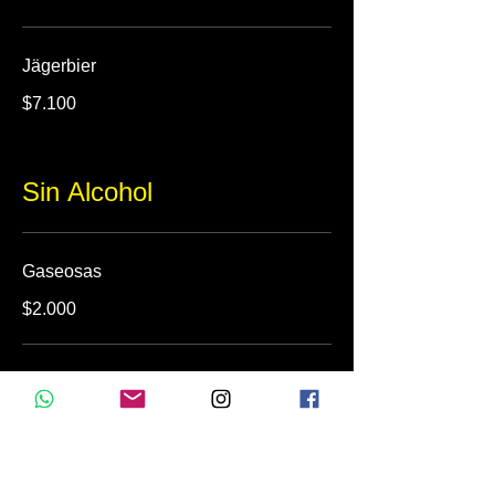
Jägerbier
$7.100
Sin Alcohol
Gaseosas
$2.000
Jugo natural
$3.700
Agua mineral