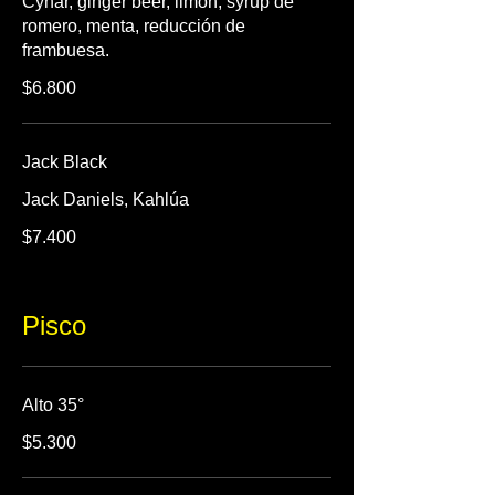
Cynar, ginger beer, limón, syrup de
romero, menta, reducción de
frambuesa.
$6.800
Jack Black
Jack Daniels, Kahlúa
$7.400
Pisco
Alto 35°
$5.300