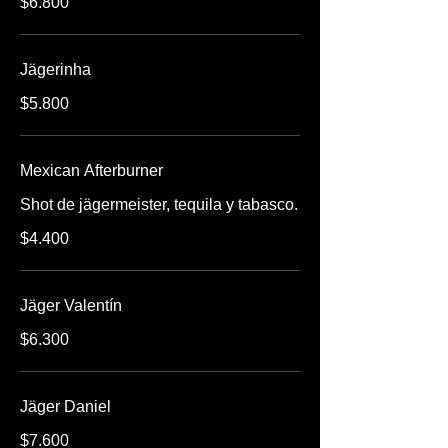
$6.800
Jägerinha
$5.800
Mexican Afterburner
Shot de jägermeister, tequila y tabasco.
$4.400
Jäger Valentín
$6.300
Jäger Daniel
$7.600