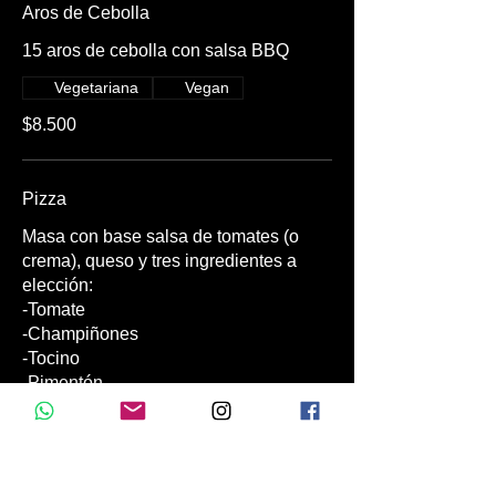
Aros de Cebolla
15 aros de cebolla con salsa BBQ
Vegetariana
Vegan
$8.500
Pizza
Masa con base salsa de tomates (o
crema), queso y tres ingredientes a
elección:
-Tomate
-Champiñones
-Tocino
-Pimentón
-Aceitunas
-Choclo
-BBQ
-Pollo