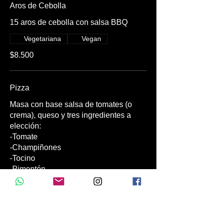
Aros de Cebolla
15 aros de cebolla con salsa BBQ
Vegetariana
Vegan
$8.500
Pizza
Masa con base salsa de tomates (o
crema), queso y tres ingredientes a
elección:
-Tomate
-Champiñones
-Tocino
-Pimentón
-Aceitunas
-Choclo
-BBQ
-Pollo