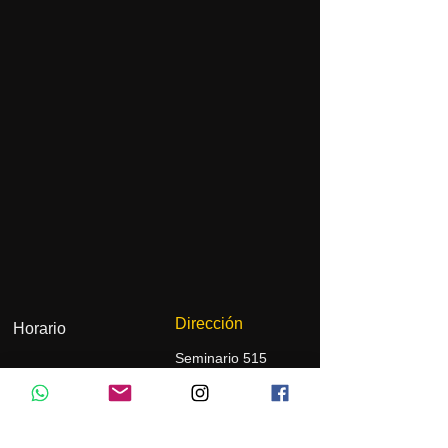
Dirección
Horario
Seminario 515
Providencia, Santiago
contacto@rubik.cl
Tel.
+569 56965704
Lunes y martes
de 17:00 a